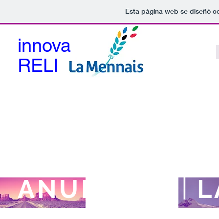
Esta página web se diseñó c
innova
RELI
|
ID POR TODO
E
|
ANUNCIAD
L