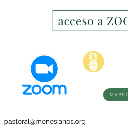
acceso a ZO
COME
MAPE
pastoral@menesianos.org